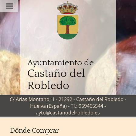
Ayuntamiento de
Castaño del
Robledo
C/ Arias Montano, 1 - 21292 - Castaño del Robledo -
Huelva (España) - Tf.: 959465544 -
ayto@castanodelrobledo.es
Dónde Comprar